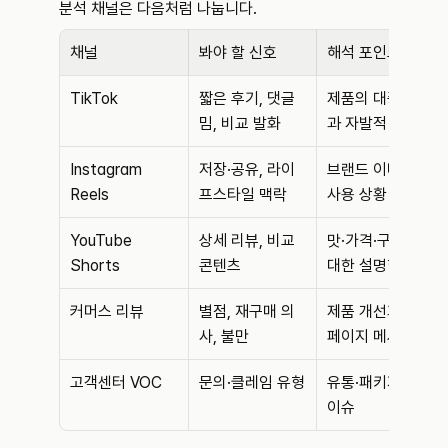
분석 채널은 다음처럼 나눕니다.
채널
봐야 할 신호
해석 포인트
TikTok
짧은 후기, 댓글 
제품의 대중 반응
밈, 비교 발화
과 자발적 확산
Instagram 
저장·공유, 라이
브랜드 이미지와 
Reels
프스타일 맥락
사용 상황
YouTube 
상세 리뷰, 비교 
맛·가격·구매처에 
Shorts
콘텐츠
대한 설명형 반응
커머스 리뷰
별점, 재구매 의
제품 개선과 상세
사, 불만
페이지 메시지
고객센터 VOC
문의·클레임 유형
유통·패키지·품질 
이슈