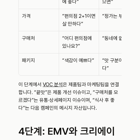
에 좋다”
으면”
가격
“편의점 2+1이면 
“정가는 부담”
살 만하다”
구매처
“어디 편의점에 
“동네에 없다”
있나요?”
패키지
“색감이 예쁘다”
“맛 구분이 어렵
다”
이 단계에서 
VOC 분석
은 제품팀과 마케팅팀을 연결
합니다. “끝맛”은 제품 개선 이슈이고, “구매처를 모
르겠다”는 유통·상세페이지 이슈이며, “식사 후 좋
다”는 다음 캠페인의 메시지 자산입니다.
4단계: EMV와 크리에이