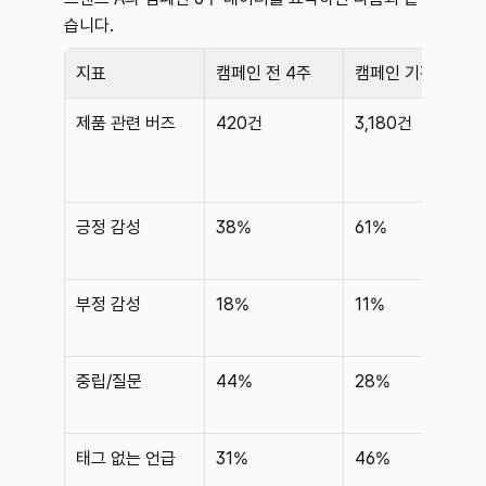
습니다.
지표
캠페인 전 4주
캠페인 기간 4주
제품 관련 버즈
420건
3,180건
긍정 감성
38%
61%
부정 감성
18%
11%
중립/질문
44%
28%
태그 없는 언급
31%
46%