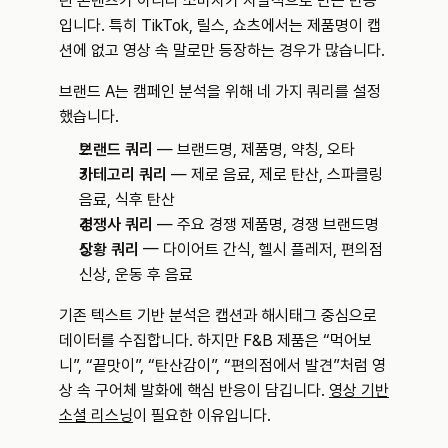
린 콘텐츠가 아니라 소비자가 자발적으로 만든 반응
입니다. 특히 TikTok, 릴스, 쇼츠에서는 제품명이 캡
션에 없고 영상 속 말로만 등장하는 경우가 많습니다.
브랜드 A는 캠페인 분석을 위해 네 가지 쿼리를 설정
했습니다.
브랜드 쿼리
 — 브랜드명, 제품명, 약칭, 오타
카테고리 쿼리
 — 제로 음료, 제로 탄산, 스파클링 
음료, 식후 탄산
경쟁사 쿼리
 — 주요 경쟁 제품명, 경쟁 브랜드명
상황 쿼리
 — 다이어트 간식, 헬시 플레저, 편의점 
신상, 운동 후 음료
기존 텍스트 기반 분석은 캡션과 해시태그 중심으로 
데이터를 수집합니다. 하지만 F&B 제품은 “먹어보
니”, “끝맛이”, “탄산감이”, “편의점에서 발견”처럼 영
상 속 구어체 발화에 핵심 반응이 담깁니다. 
영상 기반 
소셜 리스닝
이 필요한 이유입니다.