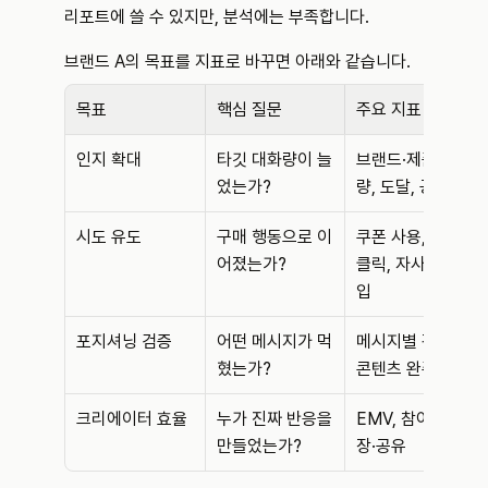
리포트에 쓸 수 있지만, 분석에는 부족합니다.
브랜드 A의 목표를 지표로 바꾸면 아래와 같습니다.
목표
핵심 질문
주요 지표
인지 확대
타깃 대화량이 늘
브랜드·제품 버즈
었는가?
량, 도달, 공유
시도 유도
구매 행동으로 이
쿠폰 사용, 랜딩 
어졌는가?
클릭, 자사몰 유
입
포지셔닝 검증
어떤 메시지가 먹
메시지별 감성, 
혔는가?
콘텐츠 완주율
크리에이터 효율
누가 진짜 반응을 
EMV, 참여율, 저
만들었는가?
장·공유