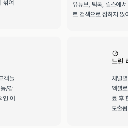
 섞여 
유튜브, 틱톡, 릴스에
트 검색으로 잡히지 않
느린 
 고객들
채널별
성능/감
엑셀로
적인 이
료 후
도출됩