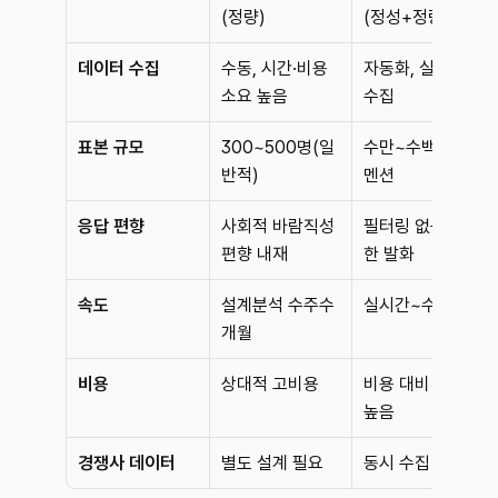
(정량)
(정성+정량)
데이터 수집
수동, 시간·비용 
자동화, 실시간 
소요 높음
수집
표본 규모
300~500명(일
수만~수백만 건 
반적)
멘션
응답 편향
사회적 바람직성 
필터링 없는 솔직
편향 내재
한 발화
속도
설계분석 수주수
실시간~수시간
개월
비용
상대적 고비용
비용 대비 효과 
높음
경쟁사 데이터
별도 설계 필요
동시 수집 가능