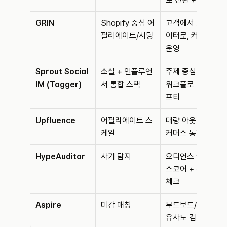
GRIN
Shopify 중심 어
고객에서 크리에
필리에이트/시딩
이터로, 커머스 
운영
Sprout Social 
소셜 + 인플루언
주제 중심 발굴 + 
IM (Tagger)
서 통합 스택
워크플로 + 세이
프티
Upfluence
어필리에이트 스
대량 아웃리치 + 
케일
커머스 통합
HypeAuditor
사기 탐지
오디언스 퀄리티 
스코어 + 진정성 
체크
Aspire
미감 매칭
무드보드/비주얼 
유사도 검색