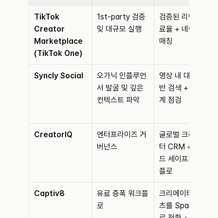
TikTok 
1st-party 검증 
검증된 리텐션/완
Creator 
및 대규모 실행
료율 + 네이티브 
Marketplace 
매칭
(TikTok One)
Syncly Social
오가닉 인플루언
영상 내 대화 기
서 발굴 및 깊은 
반 검색 + 인구통
컨텍스트 파악
계 점검
CreatorIQ
엔터프라이즈 거
글로벌 크리에이
버넌스
터 CRM + 브랜
드 세이프티/워크
플로
Captiv8
유료 증폭 워크플
크리에이터 콘텐
로
츠를 Spark Ads
로 전환 + 측정