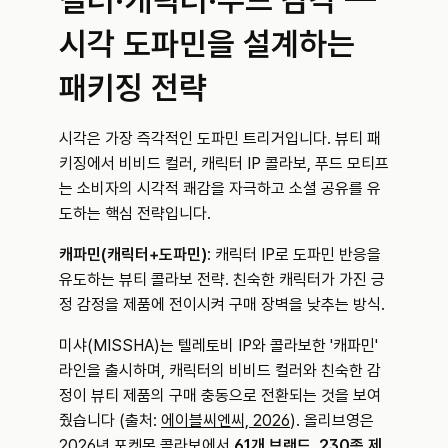
컬러·캐릭터·푸드 감각 — 
시각 도파민을 설계하는 
패키징 전략
시각은 가장 즉각적인 도파민 트리거입니다. 뷰티 패
키징에서 비비드 컬러, 캐릭터 IP 콜라보, 푸드 모티프
는 소비자의 시각적 쾌감을 자극하고 소셜 공유를 유
도하는 핵심 전략입니다.
캐파민(캐릭터+도파민)
: 캐릭터 IP로 도파민 반응을 
유도하는 뷰티 콜라보 전략. 친숙한 캐릭터가 가진 긍
정 감정을 제품에 전이시켜 구매 장벽을 낮추는 방식.
미샤(MISSHA)는 텔레토비 IP와 콜라보한 '캐파민' 
라인을 출시하며, 캐릭터의 비비드 컬러와 친숙한 감
정이 뷰티 제품의 구매 충동으로 전환되는 것을 보여
줬습니다 (출처: 
에이블씨엔씨, 2026
). 올리브영은 
2026년 포켓몬 콜라보에서 
61개 브랜드, 230종 제