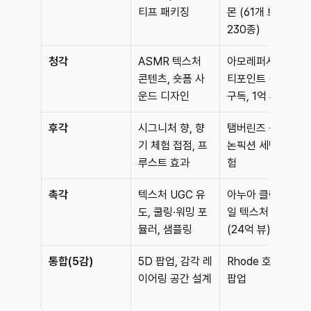
티프 패키징
몬 (61개 브랜드, 
230종)
청각
ASMR 텍스처 
아모레퍼시픽 뷰
콘텐츠, 숏폼 사
티포인트 (110만 
운드 디자인
구독, 1억 뷰)
후각
시그니처 향, 향
탬버린즈 성수, 
기 체험 접점, 프
논픽션 세면대 체
루스트 효과
험
촉각
텍스처 UGC 유
아누아 클렌징 오
도, 쿨링·워밍 포
일 텍스처 UGC 
뮬러, 샘플링
(24억 뷰)
통합(5감)
5D 팝업, 감각 레
Rhode 호주 5D 
이어링 공간 설계
팝업