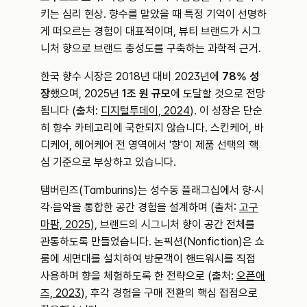
키는 심리 현상. 향수를 맡았을 때 특정 기억이 선명하
게 떠오르는 경험이 대표적이며, 뷰티 브랜드가 시그
니처 향으로 브랜드 충성도를 구축하는 과학적 근거.
한국 향수 시장은 2018년 대비 2023년에 
78% 성
장
했으며, 2025년 
1조 원 규모
에 도달할 것으로 전망
됩니다 (출처: 
디지털투데이, 2024
). 이 성장은 단순
히 향수 카테고리에 국한되지 않습니다. 스킨케어, 바
디케어, 헤어케어 전 영역에서 '향'이 제품 선택의 핵
심 기준으로 부상하고 있습니다.
탬버린즈(Tamburins)는 성수동 플래그십에서 향·시
각·음악을 통합한 공간 경험을 설계하며 (출처: 
고구
마팜, 2025
), 브랜드의 시그니처 향이 공간 전체를 
관통하도록 만들었습니다. 논픽션(Nonfiction)은 쇼
룸에 세면대를 설치하여 방문객이 핸드워시를 직접 
사용하며 향을 체험하도록 한 전략으로 (출처: 
오픈애
즈, 2023
), 후각 경험을 구매 전환의 핵심 접점으로 