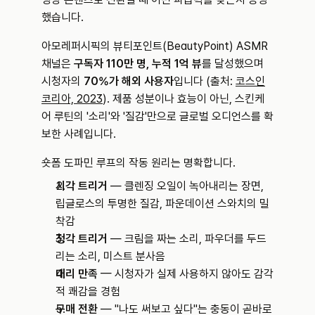
했습니다.
아모레퍼시픽의 뷰티포인트(BeautyPoint) ASMR 
채널은 
구독자 110만 명, 누적 1억 뷰
를 달성했으며 
시청자의 
70%가 해외 사용자
입니다 (출처: 
코스인
코리아, 2023
). 제품 성분이나 효능이 아닌, 스킨케
어 루틴의 '소리'와 '질감'만으로 글로벌 오디언스를 확
보한 사례입니다.
숏폼 도파민 루프의 작동 원리는 명확합니다.
시각 트리거
 — 클렌징 오일이 녹아내리는 장면, 
립글로스의 투명한 질감, 파운데이션 스와치의 밀
착감
청각 트리거
 — 크림을 짜는 소리, 파우더를 두드
리는 소리, 미스트 분사음
대리 만족
 — 시청자가 실제 사용하지 않아도 감각
적 쾌감을 경험
구매 전환
 — "나도 써보고 싶다"는 충동이 곧바로 