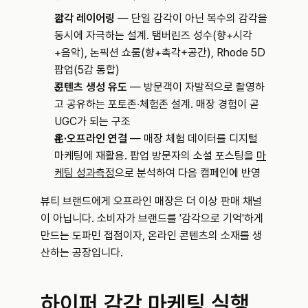
감각 레이어링
 — 단일 감각이 아닌 복수의 감각을 
동시에 자극하는 설계. 탬버린즈 성수(향+시각
+음악), 논픽션 쇼룸(향+촉각+공간), Rhode 5D 
팝업(5감 통합)
콘텐츠 생성 유도
 — 방문객이 자발적으로 촬영하
고 공유하는 포토존·체험존 설계. 매장 경험이 곧 
UGC가 되는 구조
온·오프라인 연결
 — 매장 체험 데이터를 디지털 
마케팅에 재활용. 팝업 방문자의 소셜 포스팅을 
마
케팅 성과측정
으로 분석하여 다음 캠페인에 반영
뷰티 브랜드에게 오프라인 매장은 더 이상 판매 채널
이 아닙니다. 소비자가 브랜드를 '감각으로 기억'하게 
만드는 도파민 접점이자, 온라인 콘텐츠의 소재를 생
산하는 공장입니다.
하이퍼 감각 마케팅 실행 