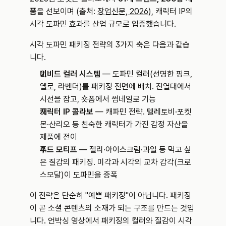
품
을 선보이며 (출처: 
장업신문, 2026
), 캐릭터 IP의 
시각 도파민 효과를 산업 규모로 입증했습니다.
시각 도파민 패키징 전략의 3가지 축은 다음과 같습
니다.
비비드 컬러 시스템
 — 도파민 컬러(선명한 핑크, 
옐로, 라벤더)를 패키징 전면에 배치. 진열대에서 
시선을 잡고, 숏폼에서 썸네일로 기능
캐릭터 IP 콜라보
 — 캐파민 전략. 텔레토비·포켓
몬·산리오 등 친숙한 캐릭터가 가진 감정 자산을 
제품에 전이
푸드 모티프
 — 젤리·아이스크림·과일 등 먹고 싶
은 질감의 패키징. 미각과 시각의 교차 감각(크로
스모달)이 도파민을 증폭
이 전략은 단순히 "예쁜 패키징"이 아닙니다. 패키징
이 곧 소셜 콘텐츠의 소재가 되는 구조를 만드는 것입
니다. 언박싱 영상에서 패키징의 컬러와 질감이 시각 