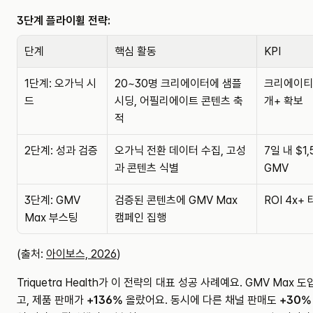
3단계 플라이휠 전략:
단계
핵심 활동
KPI
1단계: 오가닉 시
20~30명 크리에이터에 샘플 
크리에이티
드
시딩, 어필리에이트 콘텐츠 축
개+ 확보
적
2단계: 성과 검증
오가닉 전환 데이터 수집, 고성
7일 내 $1,
과 콘텐츠 식별
GMV
3단계: GMV 
검증된 콘텐츠에 GMV Max 
ROI 4x+
Max 부스팅
캠페인 집행
(출처: 
아이보스, 2026
)
Triquetra Health가 이 전략의 대표 성공 사례예요. GMV Max 도
고, 제품 판매가 
+136%
 올랐어요. 동시에 다른 채널 판매도 
+30%