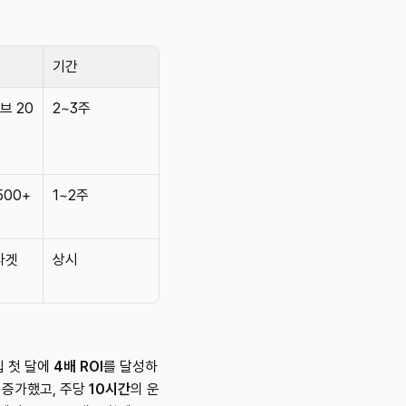
기간
브 20
2~3주
500+ 
1~2주
 타겟
상시
입 첫 달에 
4배 ROI
를 달성하
 증가했고, 주당 
10시간
의 운