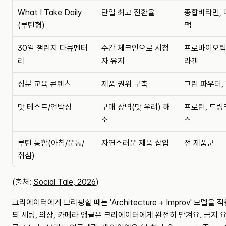
What I Take Daily 
단일 최고 전환율
종합비타민,
(루틴형)
팩
30일 챌린지 다큐멘터
주간 체크인으로 시청
프로바이오틱
리
자 유지
라겐
성분 교육 콘텐츠
제품 권위 구축
그린 파우더,
맛 테스트/언박싱
구매 장벽(맛 우려) 해
프로틴, 드링
소
스
루틴 통합(아침/운동/
자연스러운 제품 삽입
전 제품군
취침)
(출처: 
Social Tale, 2026
)
크리에이터에게 브리핑할 때는 'Architecture + Improv' 모델을
되 세팅, 의상, 카메라 앵글은 크리에이터에게 완전히 맡겨요. 금지 요소