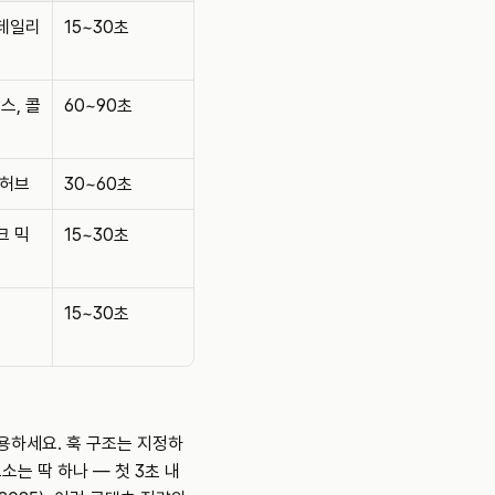
 데일리
15~30초
스, 콜
60~90초
 허브
30~60초
크 믹
15~30초
15~30초
 적용하세요. 훅 구조는 지정하
는 딱 하나 — 첫 3초 내 