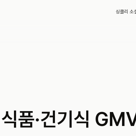
싱클리 소
 식품·건기식 GM