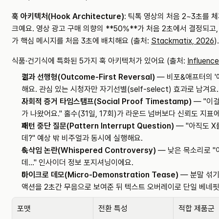
훅 아키텍처(Hook Architecture)
: 틱톡 영상의 처음 2~3초를
크예요. 영상 광고 구매 의향의 **50%**가 처음 2초에서 결정되고,
가 핵심 메시지를 처음 3초에 배치해요 (출처: 
Stackmatix, 2026
).
식품·건기식에 특화된 5가지 훅 아키텍처가 있어요 (출처: 
Influenc
결과 선행형(Outcome-First Reversal)
 — 비포&애프터의 '
해요. 관심 있는 시청자만 자기선별(self-select) 효과로 남겨요.
사회적 증거 타임스탬프(Social Proof Timestamp)
 — "이
가 나왔어요." 홀수(31일, 17회)가 라운드 넘버보다 신뢰도 지표
패턴 중단 질문(Pattern Interrupt Question)
 — "아직도 
데?" 예상 밖 비주얼과 동시에 실행해요.
속삭임 논란(Whispered Controversy)
 — 낮은 목소리로 "
데..." 인사이더 정보 포지셔닝이에요.
마이크로 데모(Micro-Demonstration Tease)
 — 분말 섞기
액션을 2초간 무음으로 보여준 뒤 텍스트 오버레이로 단일 베네핏
포맷
전환 특성
적합 제품군