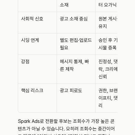
소재
터 오가닉 게시물
사회적 신호
광고 소재 중심
원본 게시물 맥락 
유지
시딩 연계
별도 편집·업로드 
승인 후 기존 게
필요
시물 증폭 가능
강점
메시지 통제, 빠
진정성, 댓글 맥
른 제작
락, 크리에이터 
신뢰
핵심 리스크
광고 피로도
권한, 브랜드 세
이프티, 댓글 관
리
Spark Ads로 전환할 후보는 조회수가 가장 높은 콘
텐츠가 아닐 수 있습니다. 오히려 조회수는 중간이어