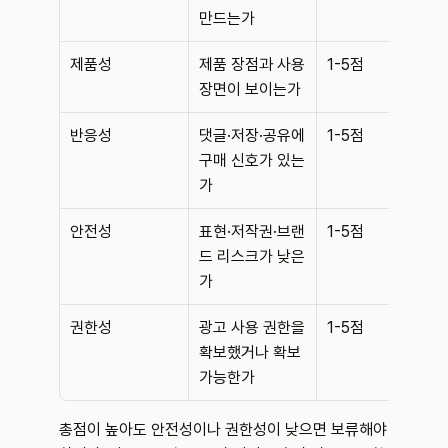
만드는가
제품성
제품 장점과 사용 
1-5점
장면이 보이는가
반응성
댓글·저장·공유에 
1-5점
구매 신호가 있는
가
안전성
표현·저작권·브랜
1-5점
드 리스크가 낮은
가
권한성
광고 사용 권한을 
1-5점
확보했거나 확보 
가능한가
총점이 높아도 안전성이나 권한성이 낮으면 보류해야 