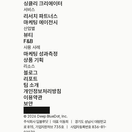
싱클리 크리에이터
서비스
리서치 파트너스
마케팅 에이전시
산업별
뷰티
F&B
사용 사례
마케팅 성과측정
상품 기획
리소스
블로그
리포트
팀 소개
개인정보처리방침
이용약관
보안
© 2026 Deep BlueDot, Inc. 
주식회사 딥블루닷  |  대표 이동희   |   경기도 성남시 대왕판교
로 815, 기업지원허브 735호   |   사업자등록번호 836-81-