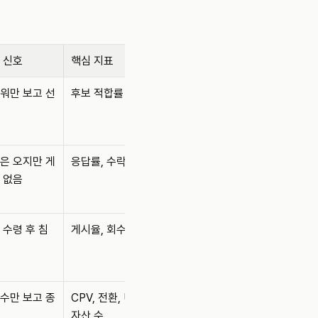
 신호
핵심 지표
워만 보고 선
후보 적합률
은 오지만 게
응답률, 수락률
 없음
 수령 후 침
게시율, 회수율
수만 보고 종
CPV, 전환, UGC 
자산 수