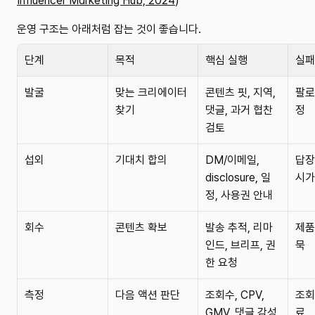
Influencer Marketing Hub, 2024
)
운영 구조는 아래처럼 잡는 것이 좋습니다.
단계
목적
핵심 실행
실패
발굴
맞는 크리에이터 
콘텐츠 핏, 지역, 
팔로
찾기
댓글, 과거 협찬 
정
검토
섭외
기대치 합의
DM/이메일, 
답장
disclosure, 일
시가
정, 사용권 안내
회수
콘텐츠 확보
발송 추적, 리마
제품
인드, 브리프, 권
묵
한 요청
측정
다음 액션 판단
조회수, CPV, 
조회
GMV, 댓글 감성 
료