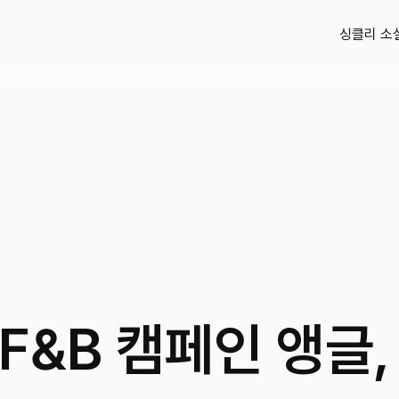
싱클리 소
 F&B 캠페인 앵글,