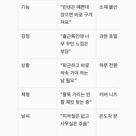
기능
“린넨은 예쁜데 
소재 불안
앉으면 바로 구겨
져요”
감정
“출근룩인데 너
과한 포멀 회피
무 꾸민 느낌은 
부담”
상황
“퇴근하고 바로 
하루 전환 니즈
약속 가야 하는 
날 필요”
체형
“팔뚝 가리는 반
커버 니즈
팔 재킷 찾는 중”
날씨
“지하철은 덥고 
온도차 문제
사무실은 추움”