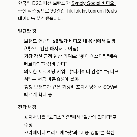
한국의 D2C 패션 브랜드가 
Syncly Social 비디오 
소셜 리스닝
으로 90일간 TikTok·Instagram Reels 
데이터를 분석했습니다.
발견한 것:
브랜드 언급의 
68%가 비디오 내 음성
에서 발생 
(텍스트 캡션·해시태그 아님)
가장 강한 긍정 연상 키워드: "핏이 예쁘다", "배송 
빠르다", "가성비 좋다"
의도한 포지셔닝 키워드("디자이너 감성", "유니크
함")는 언급 비중 8%에 불과
경쟁 브랜드가 같은 가성비 포지셔닝에서 SOV를 
빠르게 확대 중
전략 변경:
포지셔닝을 "고급스러움"에서 "일상의 퀄리티"로 
수정
크리에이터 브리프에 "핏"과 "배송 경험"을 핵심 