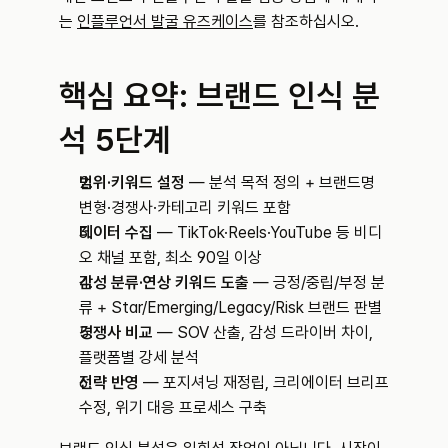
는 
인플루언서 발굴 유즈케이스
를 참조하십시오.
핵심 요약: 브랜드 인식 분
석 5단계
범위·키워드 설정
 — 분석 목적 정의 + 브랜드명 
변형·경쟁사·카테고리 키워드 포함
데이터 수집
 — TikTok·Reels·YouTube 등 비디
오 채널 포함, 최소 90일 이상
감성 분류·연상 키워드 도출
 — 긍정/중립/부정 분
류 + Star/Emerging/Legacy/Risk 브랜드 판별
경쟁사 비교
 — SOV 산출, 감성 드라이버 차이, 
플랫폼별 강세 분석
전략 반영
 — 포지셔닝 재정립, 크리에이터 브리프 
수정, 위기 대응 프로세스 구축