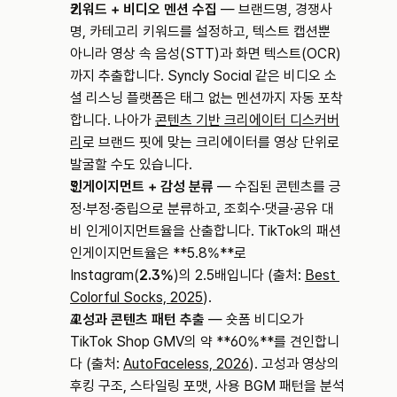
키워드 + 비디오 멘션 수집
 — 브랜드명, 경쟁사
명, 카테고리 키워드를 설정하고, 텍스트 캡션뿐 
아니라 영상 속 음성(STT)과 화면 텍스트(OCR)
까지 추출합니다. Syncly Social 같은 비디오 소
셜 리스닝 플랫폼은 태그 없는 멘션까지 자동 포착
합니다. 나아가 
콘텐츠 기반 크리에이터 디스커버
리
로 브랜드 핏에 맞는 크리에이터를 영상 단위로 
발굴할 수도 있습니다.
인게이지먼트 + 감성 분류
 — 수집된 콘텐츠를 긍
정·부정·중립으로 분류하고, 조회수·댓글·공유 대
비 인게이지먼트율을 산출합니다. TikTok의 패션 
인게이지먼트율은 **5.8%**로 
Instagram(
2.3%
)의 2.5배입니다 (출처: 
Best 
Colorful Socks, 2025
).
고성과 콘텐츠 패턴 추출
 — 숏폼 비디오가 
TikTok Shop GMV의 약 **60%**를 견인합니
다 (출처: 
AutoFaceless, 2026
). 고성과 영상의 
후킹 구조, 스타일링 포맷, 사용 BGM 패턴을 분석