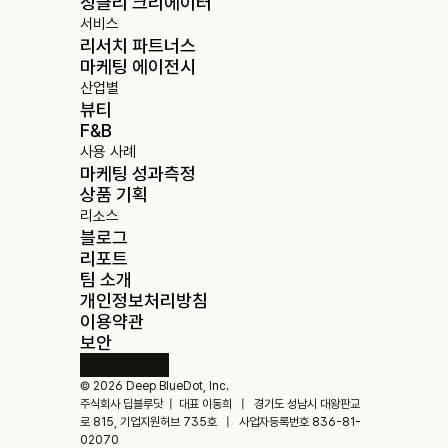
싱클리 크리에이터
서비스
리서치 파트너스
마케팅 에이전시
산업별
뷰티
F&B
사용 사례
마케팅 성과측정
상품 기획
리소스
블로그
리포트
팀 소개
개인정보처리방침
이용약관
보안
© 2026 Deep BlueDot, Inc. 
주식회사 딥블루닷  |  대표 이동희   |   경기도 성남시 대왕판교
로 815, 기업지원허브 735호   |   사업자등록번호 836-81-
02070